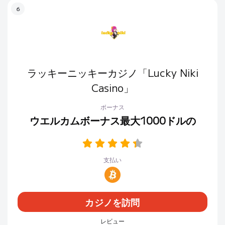
6
ラッキーニッキーカジノ「Lucky Niki
Casino」
ボーナス
ウエルカムボーナス最大1000ドルの
支払い
カジノを訪問
レビュー