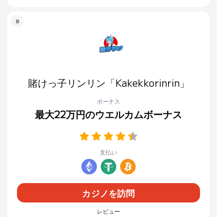
8
賭けっ子リンリン「Kakekkorinrin」
ボーナス
最大22万円のウエルカムボーナス
支払い
カジノを訪問
レビュー