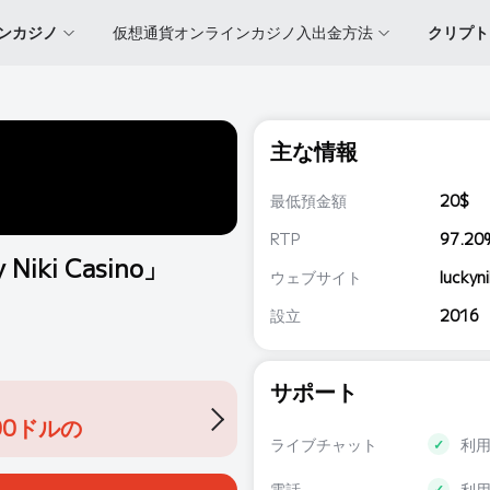
ンカジノ
仮想通貨オンラインカジノ入出金方法
クリプト
主な情報
最低預金額
20$
RTP
97.20
ki Casino」
ウェブサイト
luckyn
設立
2016
サポート
00ドルの
利
ライブチャット
利
電話