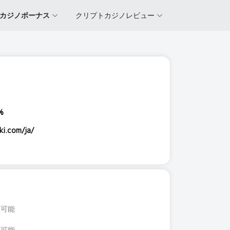
カジノボーナス
クリプトカジノレビュー
%
iki.com/ja/
用可能
用可能