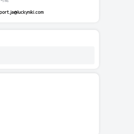
port.ja@luckyniki.com