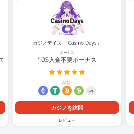
カジノデイズ 「Casino Days」
ボーナス
ス
10$入金不要ボーナス
支払い
+1
カジノを訪問
レビュー