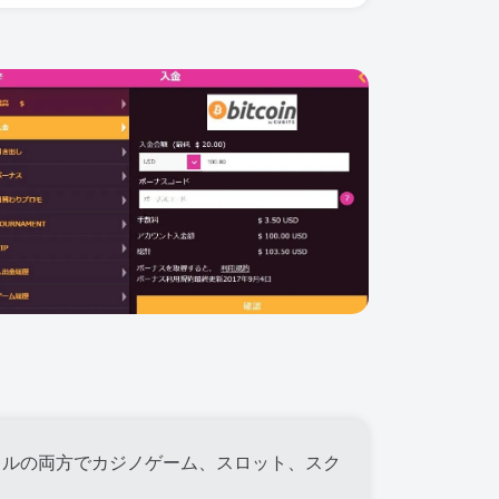
イルの両方でカジノゲーム、スロット、スク