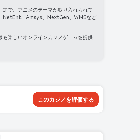
、黒で、アニメのテーマが取り入れられて
nt、Amaya、NextGen、WMSなど
最も楽しいオンラインカジノゲームを提供
このカジノを評価する