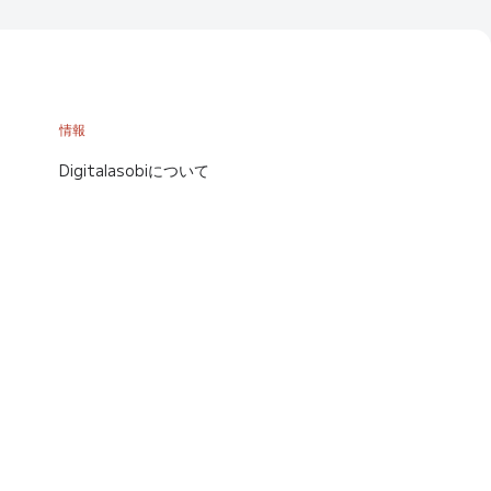
情報
Digitalasobiについて