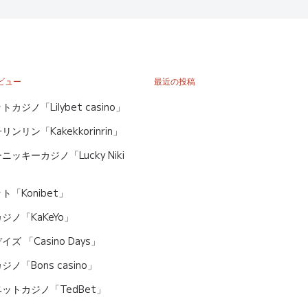
ビュー
最近の投稿
カジノ「Lilybet casino」
ンリン「Kakekkorinrin」
ッキーカジノ「Lucky Niki
」
ト「Konibet」
ジノ「KaKeYo」
ズ 「Casino Days」
ノ「Bons casino」
ットカジノ「TedBet」