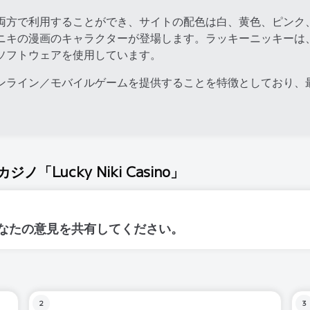
両方で利用することができ、サイトの配色は白、黄色、ピンク
の漫画のキャラクターが登場します。ラッキーニッキーは、NetE
ソフトウェアを使用しています。
ンライン／モバイルゲームを提供することを特徴としており、
Lucky Niki Casino」
あなたの意見を共有してください。
2
3