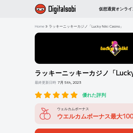
仮想通貨オンライ
»
Home
ラッキーニッキーカジノ「Lucky Niki Casino」
ラッキーニッキーカジノ「Lucky Ni
最終更新日時
7月 5th, 2023
優れた評判
ウェルカムボーナス
ウエルカムボーナス最大10