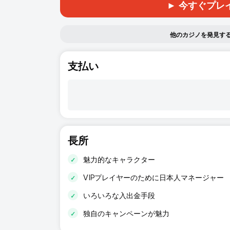
今すぐプレ
他のカジノを発見す
支払い
長所
魅力的なキャラクター
VIPプレイヤーのために日本人マネージャー
いろいろな入出金手段
独自のキャンペーンが魅力