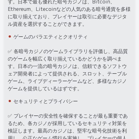
す。日本で最も優れた暗号カジノは、Bitcoin、
Ethereum、Litecoinなどの人気のある暗号通貨を多様
に取り揃えており、プレイヤーは取引に必要なデジタ
ル資産を選択することができます。
ゲームのバラエティとクオリティ
✅ 各暗号カジノのゲームライブラリを評価し、高品質
のゲームを幅広く取り揃えているかどうかを調べま
す。日本の一流の暗号カジノは、信頼できるソフトウ
ェア開発者によって提供される、スロット、テーブル
ゲーム、ライブディーラーゲームなど、多様なカジノ
ゲームを提供しているはずです。
セキュリティとプライバシー
✅ プレイヤーの安全性を確保することが最も重要であ
るため、各カジノが採用しているセキュリティ対策を
検証します。最高のカジノは、堅牢な暗号化技術を利
用し、公正なゲーム慣行を実施し、プレイヤーの個人