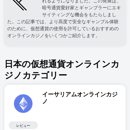
れるようになりました。この発展は、
暗号通貨愛好家とギャンブラーにエキ
サイティングな機会をもたらしまし
た。この記事では、より高度で安全なギャンブル体験
のために、仮想通貨の使用を許可しているおすすめの
オンラインカジノをいくつかご紹介します。
日本の仮想通貨オンラインカ
ジノカテゴリー
イーサリアムオンラインカジ
ノ
レビュー