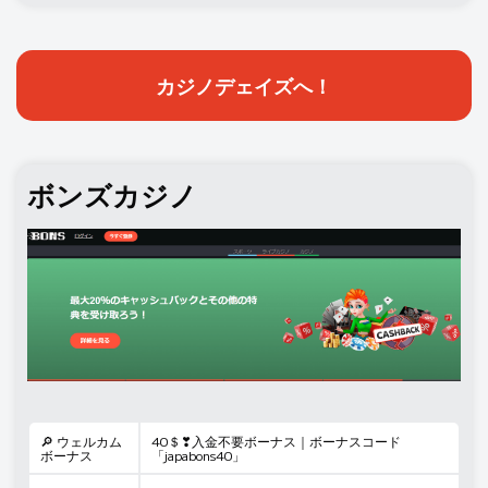
カジノデェイズへ！
ボンズカジノ
🔎 ウェルカム
40＄❣入金不要ボーナス｜ボーナスコード
ボーナス
「japabons40」