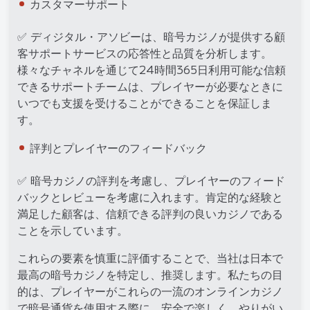
カスタマーサポート
✅ ディジタル・アソビーは、暗号カジノが提供する顧
客サポートサービスの応答性と品質を分析します。
様々なチャネルを通じて24時間365日利用可能な信頼
できるサポートチームは、プレイヤーが必要なときに
いつでも支援を受けることができることを保証しま
す。
評判とプレイヤーのフィードバック
✅ 暗号カジノの評判を考慮し、プレイヤーのフィード
バックとレビューを考慮に入れます。肯定的な経験と
満足した顧客は、信頼できる評判の良いカジノである
ことを示しています。
これらの要素を慎重に評価することで、当社は日本で
最高の暗号カジノを特定し、推奨します。私たちの目
的は、プレイヤーがこれらの一流のオンラインカジノ
で暗号通貨を使用する際に、安全で楽しく、やりがい