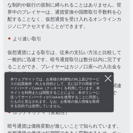
な制約や銀行の規制に縛られることはありません。世
界中のプレイヤーは、通貨変換や国際取引手数料を心
配することなく、仮想通貨を受け入れるオンラインカ
ジノにアクセスすることができます。
より速い取引
仮想通貨による取引は、従来の支払い方法と比較して
一般的に迅速です。暗号通貨取引は数分以内に完了す
ることができ、プレイヤーはカジノ口座への入出金を
迅速に行うことができます。
本ウェブサイトでは、お客様の利便性の向上及びサービ
スの品質維持・向上を目的として、主に以下の用途でサ
ただし、仮想通貨を利用するオンラインカジノに関連
ードパーティCookie（クッキー）を利用しています。本
する潜在的なデメリットを考慮することが不可欠で
サイトを利用または閲覧することにより、本ポリシーに
従ってサードパーティがCookieを使用することに同意し
す。
たものと見なされます。なお、お客様の個人情報を取得
する目的では使用していません。
ボラティリティ（変動性）
暗号通貨は価格変動が激しいことで知られています。
仮想通貨の価値は短期間で大きく変動するため、ギャ