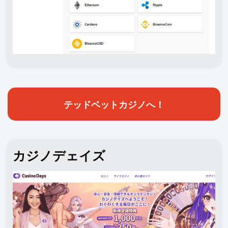
テッドベットカジノへ！
カジノデェイズ