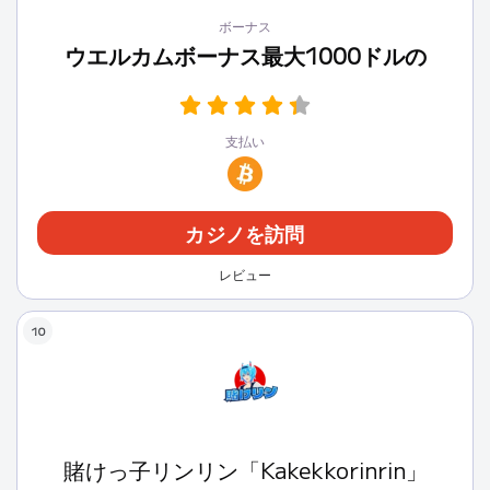
ボーナス
ウエルカムボーナス最大1000ドルの
支払い
カジノを訪問
レビュー
10
賭けっ子リンリン「Kakekkorinrin」