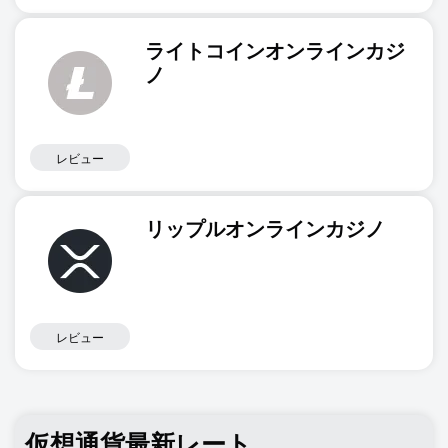
ライトコインオンラインカジ
ノ
レビュー
リップルオンラインカジノ
レビュー
仮想通貨最新レート