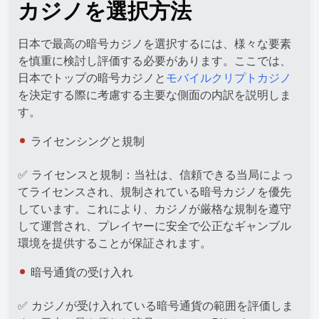
カジノを選択方法
日本で最高の暗号カジノを選択するには、様々な要素
を慎重に検討し評価する必要があります。ここでは、
日本でトップの暗号カジノと
モバイルクリプトカジノ
を決定する際に考慮する主要な側面の内訳を説明しま
す。
ライセンシングと規制
✅ ライセンスと規制：当社は、信頼できる当局によっ
てライセンスされ、規制されている暗号カジノを優先
しています。これにより、カジノが厳格な規制を遵守
して運営され、プレイヤーに安全で公正なギャンブル
環境を提供することが保証されます。
暗号通貨の受け入れ
✅ カジノが受け入れている暗号通貨の範囲を評価しま