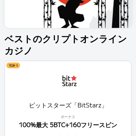
ベストのクリプトオンライン
カジノ
1
ビットスターズ「BitStarz」
ボーナス
100%最大 5BTC+160フリースピン