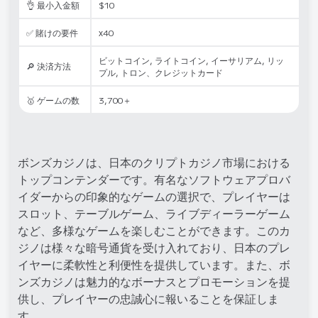
👌 最小入金額
$10
✅ 賭けの要件
х40
ビットコイン, ライトコイン, イーサリアム, リッ
🔎 決済方法
プル, トロン、クレジットカード
🥇 ゲームの数
3,700＋
ボンズカジノは、日本のクリプトカジノ市場における
トップコンテンダーです。有名なソフトウェアプロバ
イダーからの印象的なゲームの選択で、プレイヤーは
スロット、テーブルゲーム、ライブディーラーゲーム
など、多様なゲームを楽しむことができます。このカ
ジノは様々な暗号通貨を受け入れており、日本のプレ
イヤーに柔軟性と利便性を提供しています。また、ボ
ンズカジノは魅力的なボーナスとプロモーションを提
供し、プレイヤーの忠誠心に報いることを保証しま
す。