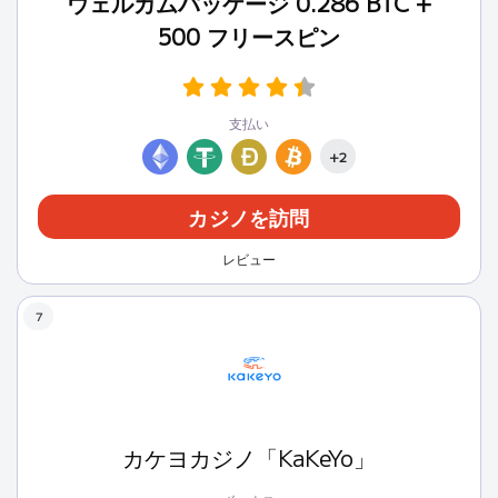
ウェルカムパッケージ 0.286 BTC +
500 フリースピン
支払い
+2
カジノを訪問
レビュー
7
カケヨカジノ「KaKeYo」