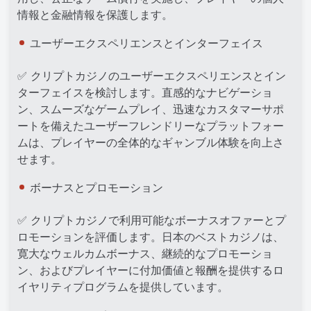
情報と金融情報を保護します。
ユーザーエクスペリエンスとインターフェイス
✅ クリプトカジノのユーザーエクスペリエンスとイン
ターフェイスを検討します。直感的なナビゲーショ
ン、スムーズなゲームプレイ、迅速なカスタマーサポ
ートを備えたユーザーフレンドリーなプラットフォー
ムは、プレイヤーの全体的なギャンブル体験を向上さ
せます。
ボーナスとプロモーション
✅ クリプトカジノで利用可能なボーナスオファーとプ
ロモーションを評価します。日本のベストカジノは、
寛大なウェルカムボーナス、継続的なプロモーショ
ン、およびプレイヤーに付加価値と報酬を提供するロ
イヤリティプログラムを提供しています。